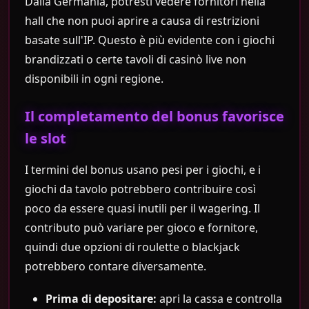
Dalla Germania, potresti vedere fornitori nella
hall che non puoi aprire a causa di restrizioni
basate sull'IP. Questo è più evidente con i giochi
brandizzati o certe tavoli di casinò live non
disponibili in ogni regione.
Il completamento del bonus favorisce
le slot
I termini del bonus usano pesi per i giochi, e i
giochi da tavolo potrebbero contribuire così
poco da essere quasi inutili per il wagering. Il
contributo può variare per gioco e fornitore,
quindi due opzioni di roulette o blackjack
potrebbero contare diversamente.
Prima di depositare:
apri la cassa e controlla