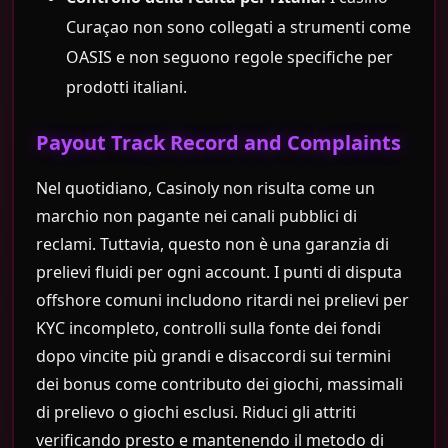
Curaçao non sono collegati a strumenti come
OASIS e non seguono regole specifiche per
prodotti italiani.
Payout Track Record and Complaints
Nel quotidiano, Casinoly non risulta come un
marchio non pagante nei canali pubblici di
reclami. Tuttavia, questo non è una garanzia di
prelievi fluidi per ogni account. I punti di disputa
offshore comuni includono ritardi nei prelievi per
KYC incompleto, controlli sulla fonte dei fondi
dopo vincite più grandi e disaccordi sui termini
dei bonus come contributo dei giochi, massimali
di prelievo o giochi esclusi. Riduci gli attriti
verificando presto e mantenendo il metodo di