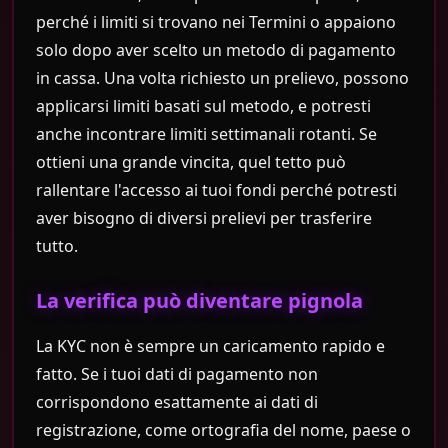
perché i limiti si trovano nei Termini o appaiono
solo dopo aver scelto un metodo di pagamento
in cassa. Una volta richiesto un prelievo, possono
applicarsi limiti basati sul metodo, e potresti
anche incontrare limiti settimanali rotanti. Se
ottieni una grande vincita, quel tetto può
rallentare l'accesso ai tuoi fondi perché potresti
aver bisogno di diversi prelievi per trasferire
tutto.
La verifica può diventare pignola
La KYC non è sempre un caricamento rapido e
fatto. Se i tuoi dati di pagamento non
corrispondono esattamente ai dati di
registrazione, come ortografia del nome, paese o