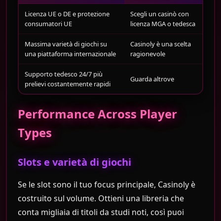
Licenza UE o DE e protezione
Scegli un casinò con
consumatori UE
licenza MGA o tedesca
Massima varietà di giochi su
Casinoly è una scelta
una piattaforma internazionale
ragionevole
Supporto tedesco 24/7 più
Guarda altrove
prelievi costantemente rapidi
Performance Across Player
Types
Slots e varietà di giochi
Se le slot sono il tuo focus principale, Casinoly è
costruito sul volume. Ottieni una libreria che
conta migliaia di titoli da studi noti, così puoi