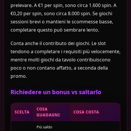
prelevare. A €1 per spin, sono circa 1.600 spin. A
€0,20 per spin, sono circa 8.000 spin. Se giochi
sessioni brevi o mantieni le scommesse basse,
completare questo può sembrare lento.
Conta anche il contributo dei giochi. Le slot
tendono a completare i requisiti più velocemente,
mentre molti giochi da tavolo contribuiscono
poco o non contano affatto, a seconda della
promo.
Richiedere un bonus vs saltarlo
COSA
SCELTA
COSA COSTA
GUADAGNI
Più saldo