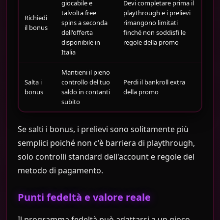
giocabile e
Devi completare prima il
talvolta free
playthrough e i prelievi
Richiedi
spins a seconda
rimangono limitati
il bonus
dell'offerta
finché non soddisfi le
disponibile in
regole della promo
Italia
Mantieni il pieno
Salta i
controllo del tuo
Perdi il bankroll extra
bonus
saldo in contanti
della promo
subito
Se salti i bonus, i prelievi sono solitamente più
semplici poiché non c'è barriera di playthrough,
solo controlli standard dell'account e regole del
metodo di pagamento.
Punti fedeltà e valore reale
Il programma fedeltà può adattarsi a un gioco