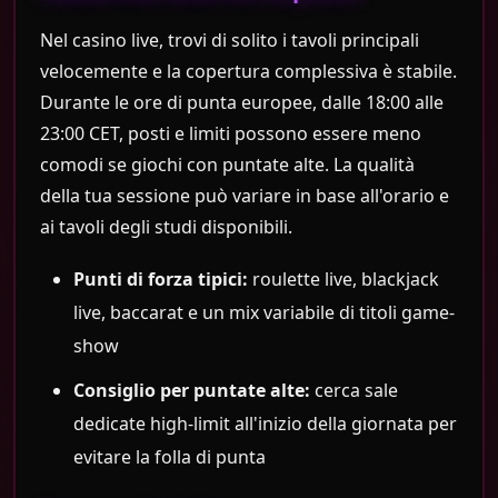
Nel casino live, trovi di solito i tavoli principali
velocemente e la copertura complessiva è stabile.
Durante le ore di punta europee, dalle 18:00 alle
23:00 CET, posti e limiti possono essere meno
comodi se giochi con puntate alte. La qualità
della tua sessione può variare in base all'orario e
ai tavoli degli studi disponibili.
Punti di forza tipici:
roulette live, blackjack
live, baccarat e un mix variabile di titoli game-
show
Consiglio per puntate alte:
cerca sale
dedicate high-limit all'inizio della giornata per
evitare la folla di punta