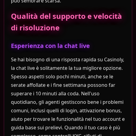
può sembrare scarsa.
Qualità del supporto e velocità
di risoluzione
Esperienza con la chat live
Se hai bisogno di una risposta rapida su Casinoly,
la chat live è solitamente la tua migliore opzione.
Spesso aspetti solo pochi minuti, anche se le
serate affollate e i fine settimana possono far
superare i 10 minuti alla coda. Nell'uso
quotidiano, gli agenti gestiscono bene i problemi
comuni, inclusi quelli di login, attivazione bonus,
aiuto per trovare le funzionalità nel tuo account e
guida base sui prelievi. Quando il tuo caso è più